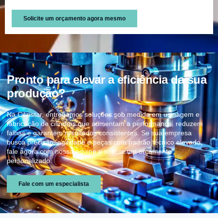
Solicite um orçamento agora mesmo
Pronto para elevar a eficiência da sua
produção?
Na Cilinstar, entregamos soluções sob medida em usinagem e
fabricação de cilindros que aumentam a performance, reduzem
falhas e garantem resultados consistentes. Se sua empresa
busca precisão, agilidade e peças com padrão técnico elevado,
fale agora com nossa equipe e solicite um orçamento
personalizado.
Fale com um especialista