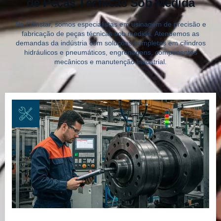
de Peças Técnicas Sob Medida
Na Cilinstar, somos especialistas em usinagem de precisão e
fabricação de peças técnicas sob medida. Atendemos as
demandas da indústria com soluções completas em cilindros
hidráulicos e pneumáticos, engrenagens, componentes
mecânicos e manutenção industrial.