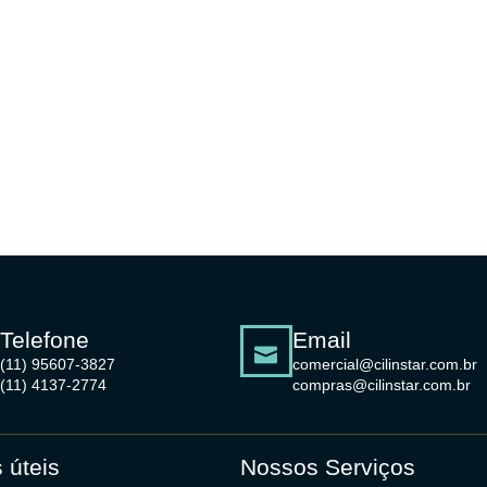
Telefone
Email
(11) 95607-3827
comercial@cilinstar.com.br
(11) 4137-2774
compras@cilinstar.com.br
 úteis
Nossos Serviços